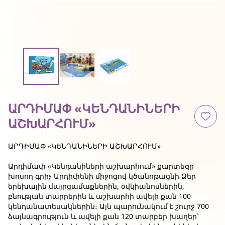
ԱՐԴԻՄԱՓ «ԿԵՆԴԱՆԻՆԵՐԻ
ԱՇԽԱՐՀՈՒՄ»
ԱՐԴԻՄԱՓ «ԿԵՆԴԱՆԻՆԵՐԻ ԱՇԽԱՐՀՈՒՄ»
Արդիմափ «Կենդանիների աշխարհում» քարտեզը
խոսող գրիչ Արդիփենի միջոցով կծանոթացնի Ձեր
երեխային մայրցամաքներին, օվկիանոսներին,
բնության տարրերին և աշխարհի ավելի քան 100
կենդանատեսակներին։ Այն պարունակում է շուրջ 700
ձայնագրություն և ավելի քան 120 տարբեր խաղեր՝