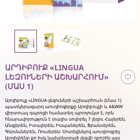
ԱՐԴԻԲՈՒՔ «LINGUA
ԼԵԶՈՒՆԵՐԻ ԱՇԽԱՐՀՈՒՄ»
(ՄԱՍ 1)
Արդիբուք «LINGUA-լեզուների աշխարհում» (Մաս 1)
պատկերազարդ աուդիոգիրքը Արդիբուքի և A&WW
վիրտուալ դպրոցի համատեղ պրոդուկտ է, որն
հնարավորություն է տալիս սովորել 7 լեզու
Հայերեն,
Անգլերեն, Իտալերեն, Իսպաներեն, Ֆրանսերեն,
Գերմաներեն, Ռուսերեն: Մոտեցնելով աուդիոգրիչ
Արդիփենը քո իսկ նախընտրած լեզվի դրոշին
այս