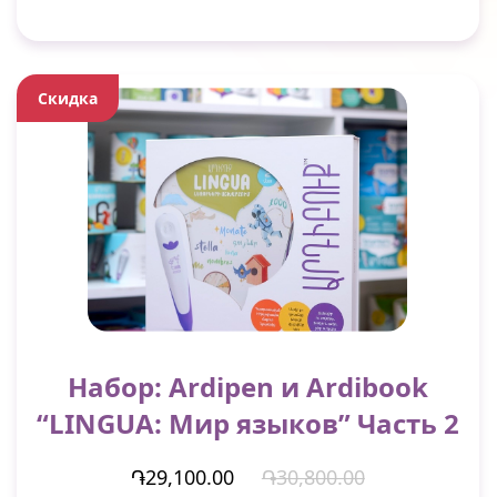
Скидка
Набор: Ardipen и Ardibook
“LINGUA: Мир языков” Часть 2
֏29,100.00
֏30,800.00