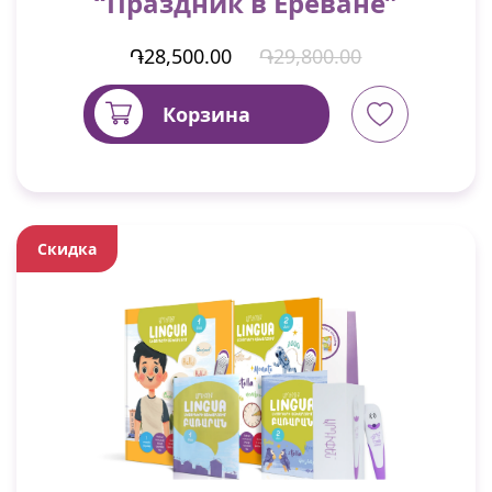
“Праздник в Ереване”
֏28,500.00
֏29,800.00
Корзина
Скидка