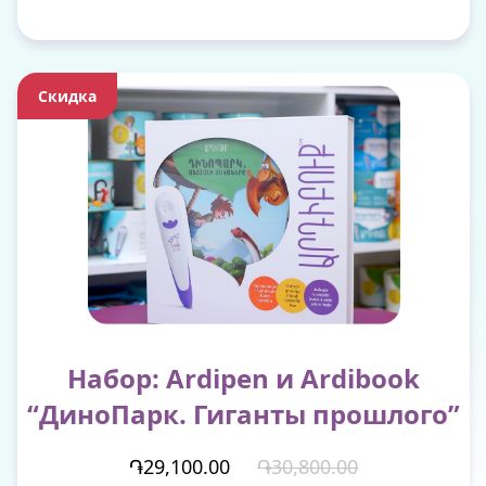
Скидка
Набор: Ardipen и Ardibook
“ДиноПарк. Гиганты прошлого”
֏29,100.00
֏30,800.00