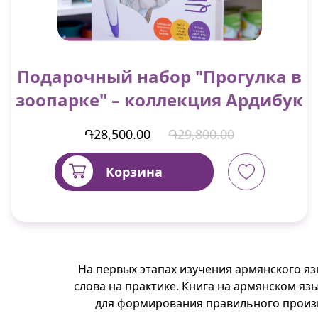
Подарочный набор "Прогулка в
зоопарке" – коллекция Ардибук
֏28,500.00
֏29,800.00
Корзина
На первых этапах изучения армянского я
слова на практике. Книга на армянском яз
для формирования правильного произн