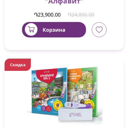
“Алфавит”
֏23,900.00
֏24,800.00
Корзина
Скидка