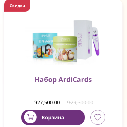
Скидка
Набор ArdiCards
֏27,500.00
֏29,300.00
Корзина