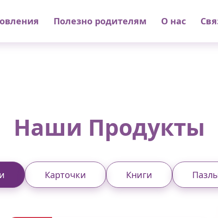
овления
Полезно родителям
О нас
Свя
Наши Продукты
и
Карточки
Книги
Пазл