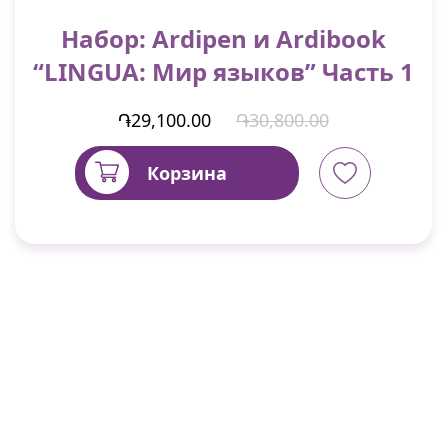
Набор: Ardipen и Ardibook
“LINGUA: Мир языков” Часть 1
֏29,100.00
֏30,800.00
Корзина