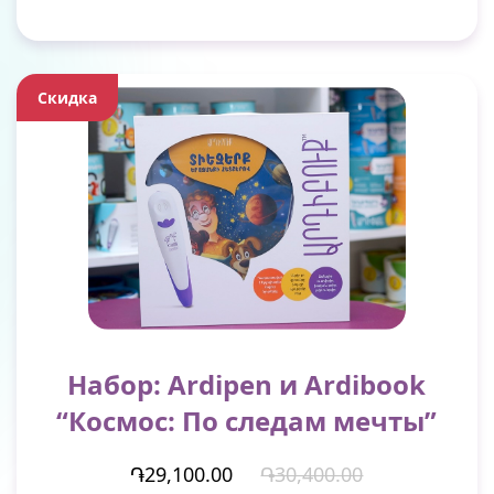
Скидка
Набор: Ardipen и Ardibook
“Космос: По следам мечты”
֏29,100.00
֏30,400.00