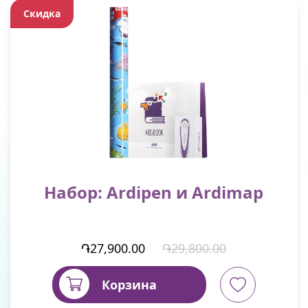
Скидка
Набор: Ardipen и Ardimap
֏27,900.00
֏29,800.00
Корзина