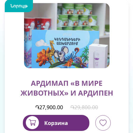
Скидка
Նորույթ
АРДИМАП «В МИРЕ
ЖИВОТНЫХ» И АРДИПЕН
֏27,900.00
֏29,800.00
Корзина