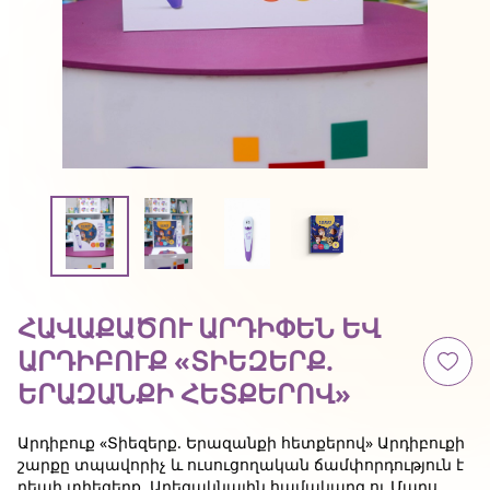
ՀԱՎԱՔԱԾՈՒ ԱՐԴԻՓԵՆ ԵՎ
ԱՐԴԻԲՈՒՔ «ՏԻԵԶԵՐՔ.
ԵՐԱԶԱՆՔԻ ՀԵՏՔԵՐՈՎ»
Արդիբուք «Տիեզերք. Երազանքի հետքերով» Արդիբուքի
շարքը տպավորիչ և ուսուցողական ճամփորդություն է
դեպի տիեզերք, Արեգակնային համակարգ ու Մարս