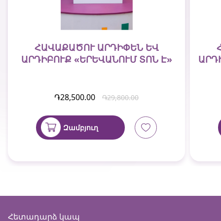
ՀԱՎԱՔԱԾՈՒ ԱՐԴԻՓԵՆ ԵՎ
ԱՐԴԻԲՈՒՔ «ԵՐԵՎԱՆՈՒՄ ՏՈՆ Է»
ԱՐԴ
֏28,500.00
֏29,800.00
Զամբյուղ
Հետադարձ կապ