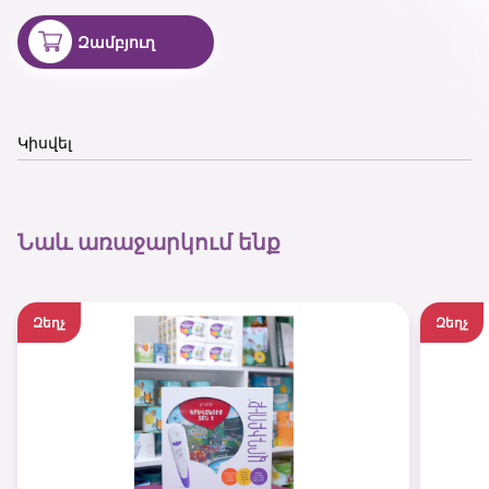
Զամբյուղ
Կիսվել
Նաև առաջարկում ենք
Զեղչ
Զեղչ